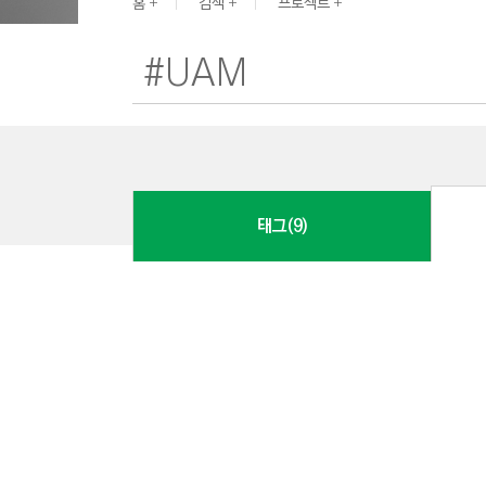
G
홈
검색
프로젝트
I
N
E
E
R
I
N
태그(9)
G
&
C
O
N
S
T
R
U