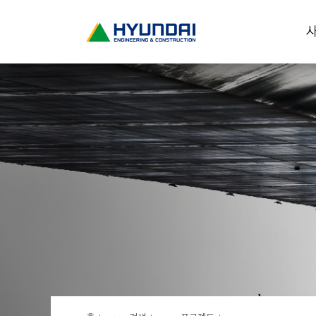
현
사
대
건
설
(
H
Y
U
N
D
A
I
:
E
N