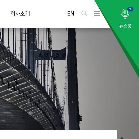
2
EN
회사소개
검
전
색
체
뉴스룸
메
뉴