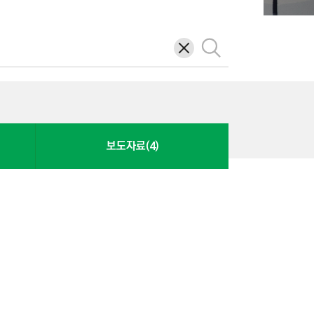
삭
검
제
색
보도자료(4)