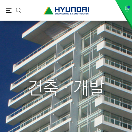
현
메
검
대
뉴
색
건
설
(
H
Y
U
N
건축 · 개발
D
A
I
:
E
N
G