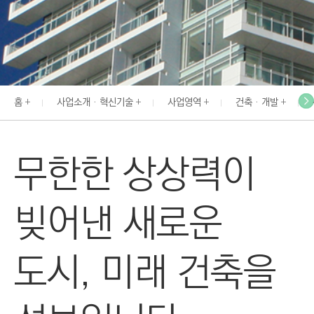
I
N
E
E
R
홈
사업소개 · 혁신기술
사업영역
건축 · 개발
I
N
G
무한한 상상력이
&
C
O
빚어낸 새로운
N
S
도시, 미래 건축을
T
R
U