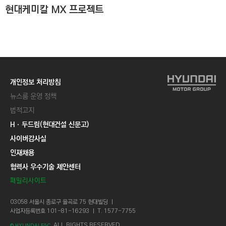
현대케미칼 MX 프로젝트
개인정보 처리방침
뉴스룸 운영 정책
법적고지
Hㆍ두드림(현대건설 신문고)
사이버감사실
인재채용
협력사 우수기술 제안센터
패밀리사이트
03058 서울시 종로구 율곡로 75 현대빌딩 ㅣ
사업자등록번호 101-81-16293 ㅣ T. 1577-7755
ALL RIGHTS RESERVED.
© HYUNDAI E&C.