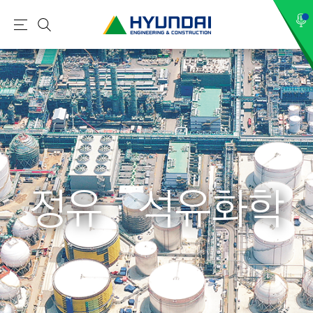
현
메
검
대
뉴
색
건
설
(
H
Y
U
N
정유 · 석유화학
D
A
I
:
E
N
G