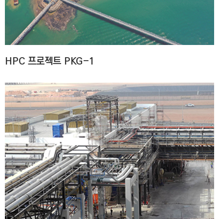
C
T
I
O
N
HPC 프로젝트 PKG-1
)