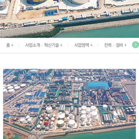
I
N
E
E
R
홈
사업소개 · 혁신기술
사업영역
전력 · 설비
I
N
G
&
C
O
N
S
T
R
U