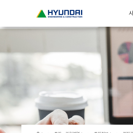
현
사
대
건
설
(
H
Y
U
N
D
A
I
:
E
N