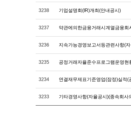
C
T
I
O
N
)