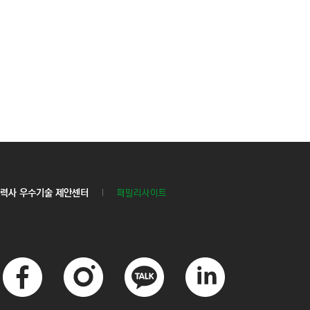
력사 우수기술 제안센터
패밀리사이트
페
인
카
링