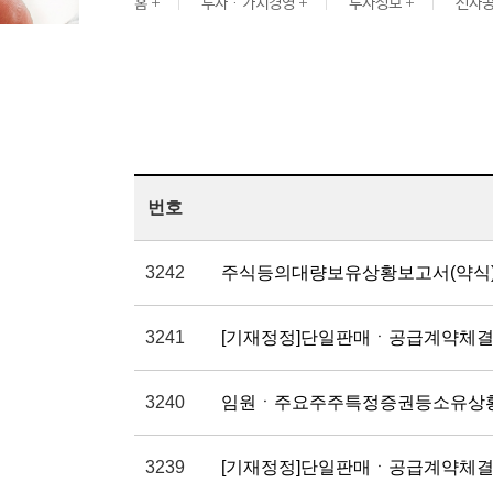
G
홈
투자 · 가치경영
투자정보
전자공
I
N
E
E
R
I
N
G
&
C
O
N
S
T
R
U