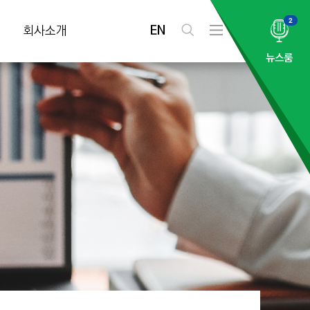
2
EN
회사소개
검
전
색
체
뉴스룸
메
뉴