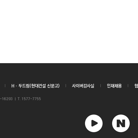
Hㆍ두드림(현대건설 신문고)
사이버감사실
인재채용
협
6293 ㅣ T. 1577-7755
유
네