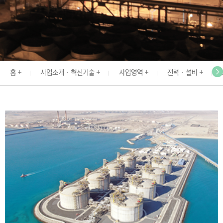
I
N
E
E
R
홈
사업소개 · 혁신기술
사업영역
전력 · 설비
I
N
G
&
C
O
N
S
T
R
U