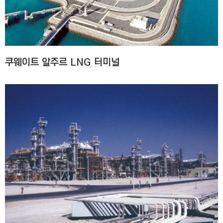
C
T
I
O
N
쿠웨이트 알주르 LNG 터미널
)