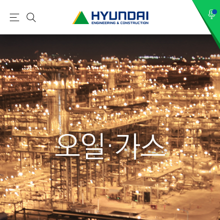
현
메
검
대
뉴
색
건
설
(
H
Y
U
N
오일·가스
D
A
I
:
E
N
G