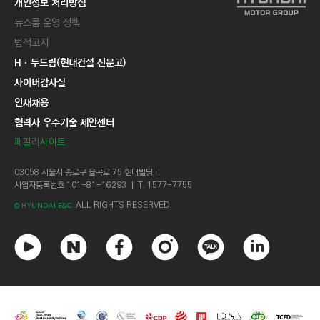
개인정보 처리방침
뉴스룸 운영 정책
법적고지
Hㆍ두드림(현대건설 신문고)
사이버감사실
인재채용
협력사 우수기술 제안센터
패밀리사이트
03058 서울시 종로구 율곡로 75 현대빌딩 ㅣ
사업자등록번호 101-81-16293 ㅣ T. 1577-7755
ALL RIGHTS RESERVED.
© HYUNDAI E&C.
유
네
페
인
카
링
튜
이
이
스
카
크
브
버
스
타
오
드