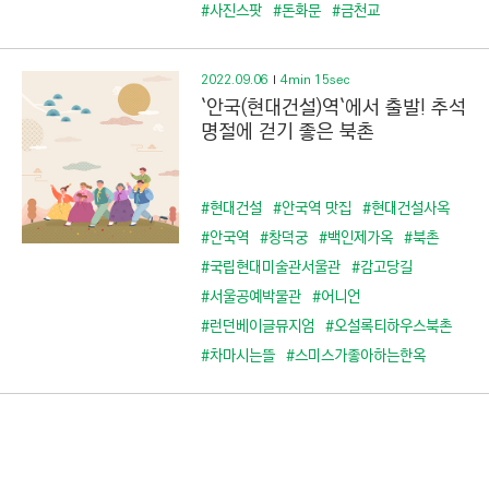
C
#사진스팟
#돈화문
#금천교
T
I
2022.09.06
4min 15sec
O
`안국(현대건설)역`에서 출발! 추석
N
명절에 걷기 좋은 북촌
)
#현대건설
#안국역 맛집
#현대건설사옥
#안국역
#창덕궁
#백인제가옥
#북촌
#국립현대미술관서울관
#감고당길
#서울공예박물관
#어니언
#런던베이글뮤지엄
#오설록티하우스북촌
#차마시는뜰
#스미스가좋아하는한옥