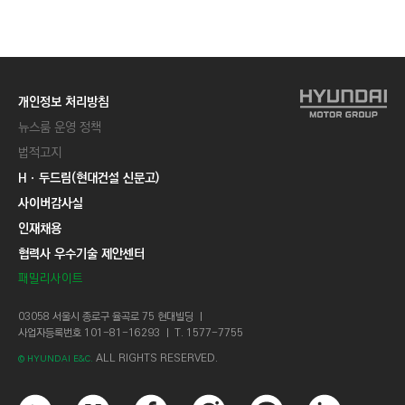
개인정보 처리방침
뉴스룸 운영 정책
법적고지
Hㆍ두드림(현대건설 신문고)
사이버감사실
인재채용
협력사 우수기술 제안센터
패밀리사이트
03058 서울시 종로구 율곡로 75 현대빌딩 ㅣ
사업자등록번호 101-81-16293 ㅣ T. 1577-7755
ALL RIGHTS RESERVED.
© HYUNDAI E&C.