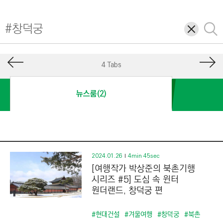
I
N
삭
검
E
제
색
E
R
4 Tabs
I
N
뉴스룸(2)
G
&
C
O
N
2024.01.26
4min 45sec
[여행작가 박상준의 북촌기행
S
시리즈 #5] 도심 속 윈터
T
원더랜드, 창덕궁 편
R
U
#현대건설
#겨울여행
#창덕궁
#북촌