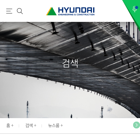
현
메
검
대
뉴
색
건
설
(
H
검색
Y
U
N
D
A
I
:
E
홈
검색
뉴스룸
N
G