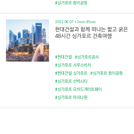
C
#싱가포르 창이공항
T
I
2022.06.07
2min 45sec
O
현대건설과 함께 떠나는 짧고 굵은
N
48시간 싱가포르 건축여행
)
#현대건설
#싱가포르공사
#싱가포르 사우스비치
#현대건설 싱가포르
#싱가포르 창이공항
#싱가포르 선텍시티
#싱가포르 오차드게이트웨이
#싱가포르 마리나원