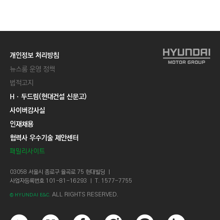
개인정보 처리방침
뉴스룸 운영 정책
법적고지
Hㆍ두드림(현대건설 신문고)
사이버감사실
인재채용
협력사 우수기술 제안센터
패밀리사이트
03058 서울시 종로구 율곡로 75 현대빌딩 ㅣ
사업자등록번호 101-81-16293 ㅣ T. 1577-7755
ALL RIGHTS RESERVED.
© HYUNDAI E&C.