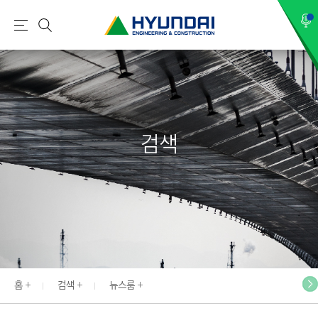
현
메
검
대
뉴
색
건
설
(
H
검색
Y
U
N
D
A
I
:
E
홈
검색
뉴스룸
N
G