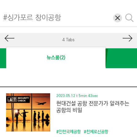
I
N
삭
검
E
제
색
E
R
4 Tabs
I
N
뉴스룸(2)
G
&
C
O
N
2023.05.12
5min 43sec
현대건설 공항 전문가가 알려주는
S
공항의 비밀
T
R
U
#인천국제공항
#친체로신공항