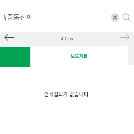
I
N
삭
검
E
제
색
E
R
4 Tabs
I
N
보도자료
G
&
C
O
N
검색결과가 없습니다.
S
T
R
U