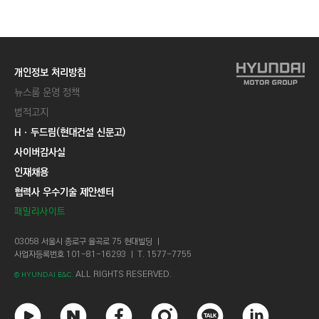
C
T
I
O
개인정보 처리방침
N
뉴스룸 운영 정책
)
법적고지
Hㆍ두드림(현대건설 신문고)
사이버감사실
인재채용
협력사 우수기술 제안센터
패밀리사이트
03058 서울시 종로구 율곡로 75 현대빌딩 ㅣ
사업자등록번호 101-81-16293 ㅣ T. 1577-7755
ALL RIGHTS RESERVED.
© HYUNDAI E&C.