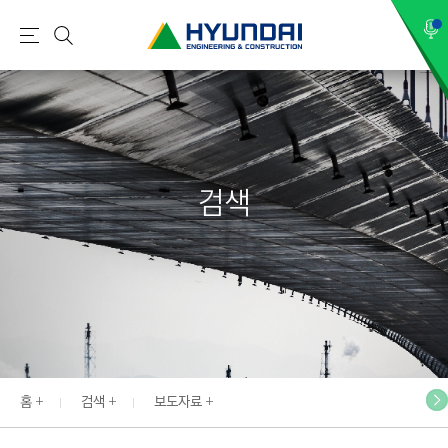
현
메
검
대
뉴
색
건
설
(
H
검색
Y
U
N
D
A
I
:
E
홈
검색
보도자료
N
G