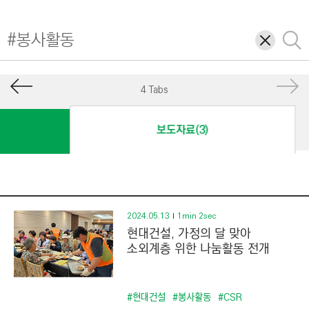
I
N
삭
검
E
제
색
E
R
4 Tabs
I
N
보도자료(3)
G
&
C
O
N
2024.05.13
1min 2sec
현대건설, 가정의 달 맞아
S
소외계층 위한 나눔활동 전개
T
R
U
#현대건설
#봉사활동
#CSR