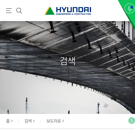
현
메
검
대
뉴
색
건
설
(
H
검색
Y
U
N
D
A
I
:
E
홈
검색
보도자료
N
G