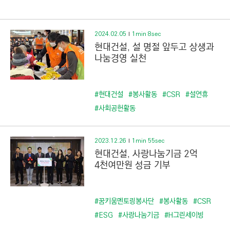
C
T
I
2024.02.05
1min 8sec
O
현대건설, 설 명절 앞두고 상생과
N
나눔경영 실천
)
#현대건설
#봉사활동
#CSR
#설연휴
#사회공헌활동
2023.12.26
1min 55sec
현대건설, 사랑나눔기금 2억
4천여만원 성금 기부
#꿈키움멘토링봉사단
#봉사활동
#CSR
#ESG
#사랑나눔기금
#H그린세이빙