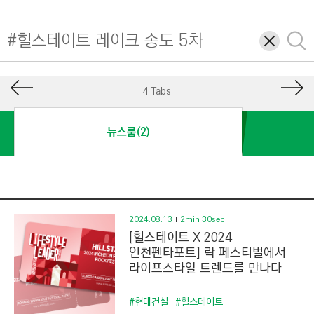
I
N
삭
검
E
제
색
E
R
4 Tabs
I
N
뉴스룸(2)
G
&
C
O
N
2024.08.13
2min 30sec
[힐스테이트 X 2024
S
인천펜타포트] 락 페스티벌에서
T
라이프스타일 트렌드를 만나다
R
U
#현대건설
#힐스테이트