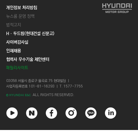
개인정보 처리방침
뉴스룸 운영 정책
법적고지
Hㆍ두드림(현대건설 신문고)
사이버감사실
인재채용
협력사 우수기술 제안센터
패밀리사이트
03058 서울시 종로구 율곡로 75 현대빌딩 ㅣ
사업자등록번호 101-81-16293 ㅣ T. 1577-7755
ALL RIGHTS RESERVED.
© HYUNDAI E&C.
유
네
페
인
카
링
튜
이
이
스
카
크