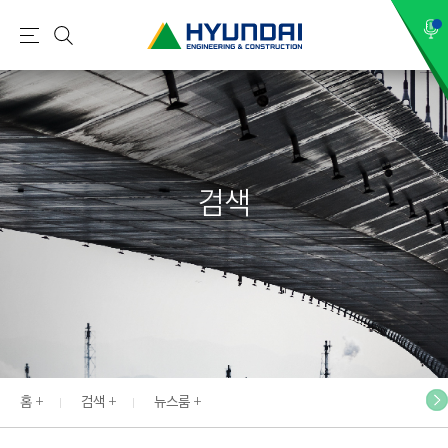
현
메
검
대
뉴
색
건
설
(
H
검색
Y
U
N
D
A
I
:
E
홈
검색
뉴스룸
N
G