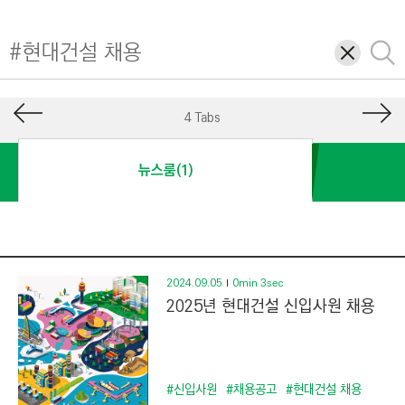
I
N
삭
검
E
제
색
E
R
4 Tabs
I
N
뉴스룸(1)
G
&
C
O
N
2024.09.05
0min 3sec
2025년 현대건설 신입사원 채용
S
T
R
U
#신입사원
#채용공고
#현대건설 채용