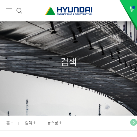
현
메
검
대
뉴
색
건
설
(
H
검색
Y
U
N
D
A
I
:
E
홈
검색
뉴스룸
N
G