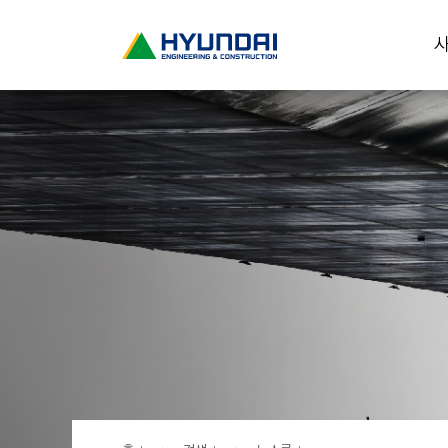
현
사
대
건
설
(
H
Y
U
N
D
A
I
:
E
N