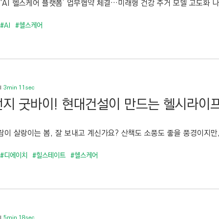
‘AI 헬스케어 플랫폼’ 업무협약 체결…미래형 건강 주거 모델 고도화 나서
#AI
#헬스케어
3min 11sec
지 굿바이! 현대건설이 만드는 헬시라이
람이 살랑이는 봄, 잘 보내고 계신가요? 산책도 소풍도 좋을 풍경이지만,
#디에이치
#힐스테이트
#헬스케어
5min 18sec