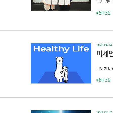
주거 기반 
C
T
#현대건설
I
O
N
)
2025.04.14
미세먼
따뜻한 바
#현대건설
2024.02.02