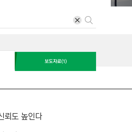
삭
검
제
색
보도자료(1)
신뢰도 높인다