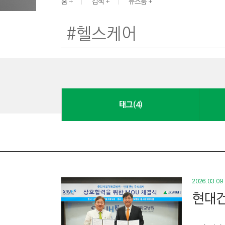
G
홈
검색
뉴스룸
I
N
E
E
R
I
N
태그(4)
G
&
C
O
N
S
2026.03.09
T
현대건
R
U