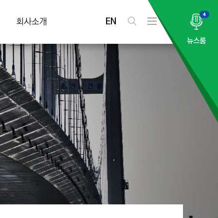
4
EN
회사소개
검
전
색
체
뉴스룸
메
뉴