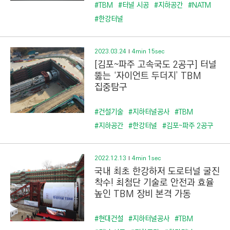
C
#TBM
#터널 시공
#지하공간
#NATM
T
#한강터널
I
O
2023.03.24
4min 15sec
N
[김포~파주 고속국도 2공구] 터널
)
뚫는 ‘자이언트 두더지’ TBM
집중탐구
#건설기술
#지하터널공사
#TBM
#지하공간
#한강터널
#김포~파주 2공구
2022.12.13
4min 1sec
국내 최초 한강하저 도로터널 굴진
착수! 최첨단 기술로 안전과 효율
높인 TBM 장비 본격 가동
#현대건설
#지하터널공사
#TBM