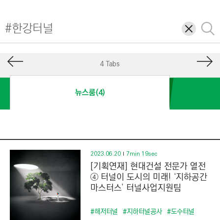
I
N
삭
검
E
제
색
E
R
4 Tabs
I
N
뉴스룸(4)
G
&
C
O
N
2023.06.20
7min 19sec
[기획연재] 현대건설 전문가 열전
S
④ 터널이 도시의 미래! ‘지하공간
T
마스터스’ 터널사업지원팀
R
U
#해저터널
#지하터널공사
#도수터널