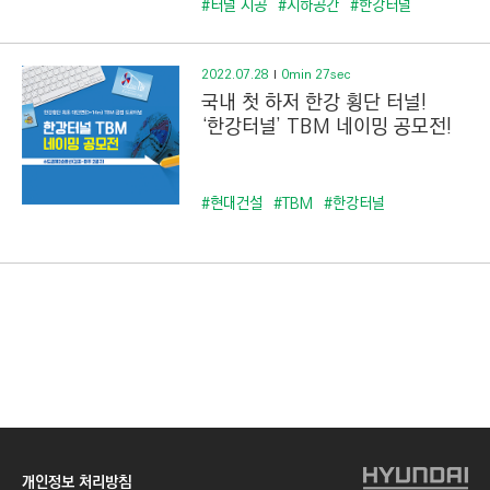
#터널 시공
#지하공간
#한강터널
2022.07.28
0min 27sec
국내 첫 하저 한강 횡단 터널!
‘한강터널’ TBM 네이밍 공모전!
#현대건설
#TBM
#한강터널
개인정보 처리방침