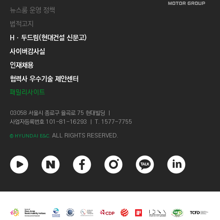
뉴스룸 운영 정책
법적고지
Hㆍ두드림(현대건설 신문고)
사이버감사실
인재채용
협력사 우수기술 제안센터
패밀리사이트
03058 서울시 종로구 율곡로 75 현대빌딩 ㅣ
사업자등록번호 101-81-16293 ㅣ T. 1577-7755
ALL RIGHTS RESERVED.
© HYUNDAI E&C.
유
네
페
인
카
링
튜
이
이
스
카
크
브
버
스
타
오
드
북
그
톡
인