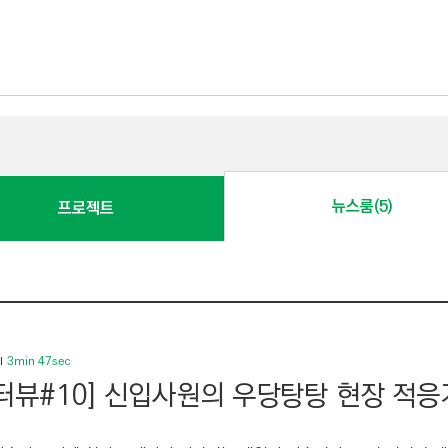
뉴스룸(5)
프로젝트
3min 47sec
터뷰#10] 신입사원의 우당탕탕 현장 적응