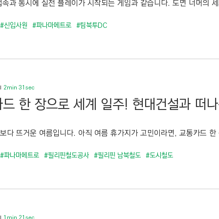
속과 동시에 실전 플레이가 시작되는 게임과 같습니다. 도면 너머의 세계
#신입사원
#파나마메트로
#팀북투DC
2min 31sec
드 한 장으로 세계 일주! 현대건설과 떠
보다 뜨거운 여름입니다. 아직 여름 휴가지가 고민이라면, 교통카드 한 장
#파나마메트로
#필리핀철도공사
#필리핀 남북철도
#도시철도
1min 21sec