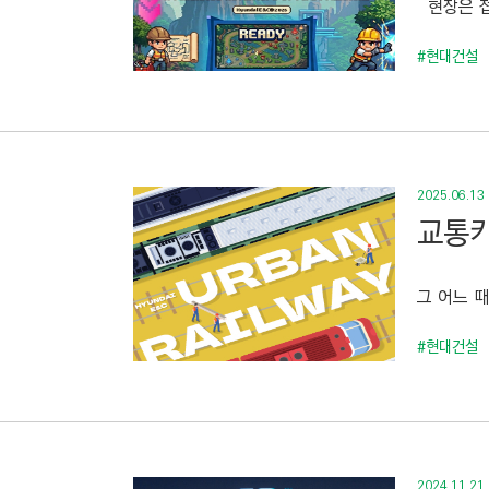
현장은 접
C
T
#현대건설
I
O
N
)
2025.06.13
교통카
그 어느 때
#현대건설
2024.11.21