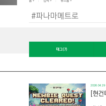
G
홈
검색
뉴스룸
I
N
E
E
R
I
N
태그(7)
G
&
C
O
N
S
2026.04.29
T
[현건
R
U