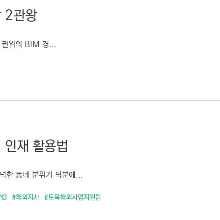
 2관왕
위의 BIM 경...
로벌 인재 활용법
넉한 동네 분위기 덕분에...
거3
#해외지사
#토목해외사업지원팀