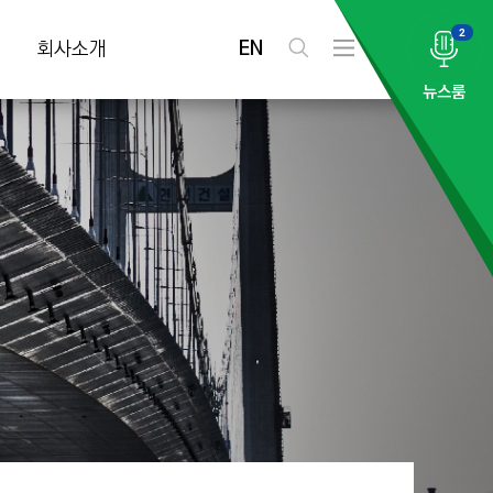
2
EN
회사소개
검
전
색
체
뉴스룸
메
뉴