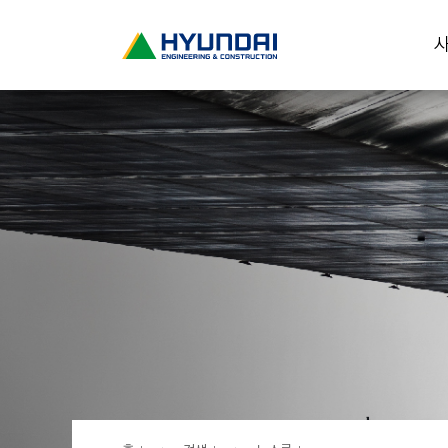
현
사
대
건
설
(
H
Y
U
N
D
A
I
:
E
N