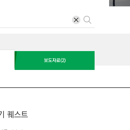
삭
검
제
색
보도자료(2)
기 퀘스트