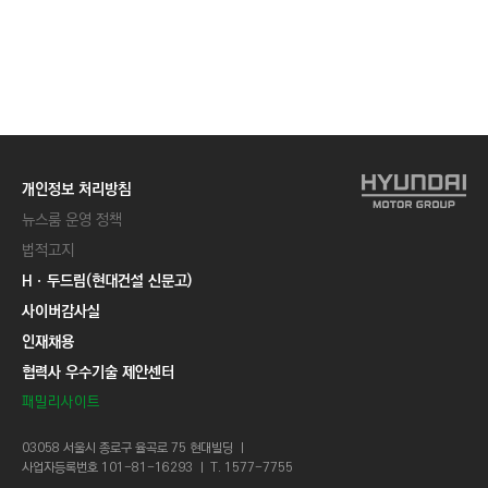
개인정보 처리방침
뉴스룸 운영 정책
법적고지
Hㆍ두드림(현대건설 신문고)
사이버감사실
인재채용
협력사 우수기술 제안센터
패밀리사이트
03058 서울시 종로구 율곡로 75 현대빌딩 ㅣ
사업자등록번호 101-81-16293 ㅣ T. 1577-7755