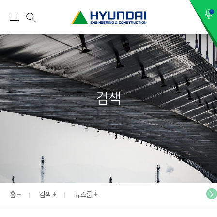
현
메
검
대
뉴
색
건
설
(
H
검색
Y
U
N
D
A
I
:
E
홈
검색
뉴스룸
N
G