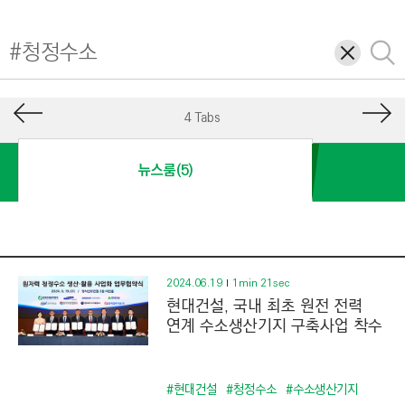
I
N
삭
검
E
제
색
E
R
4 Tabs
I
N
뉴스룸(5)
G
&
C
O
N
2024.06.19
1min 21sec
현대건설, 국내 최초 원전 전력
S
연계 수소생산기지 구축사업 착수
T
R
U
#현대건설
#청정수소
#수소생산기지