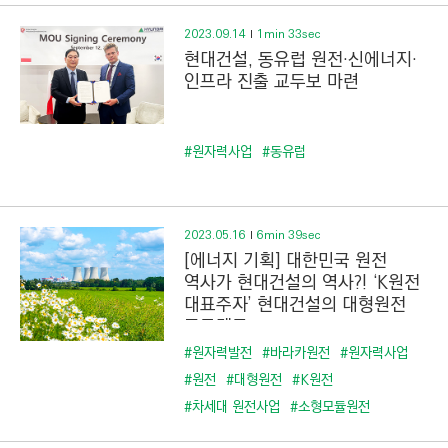
2023.09.14
1min 33sec
현대건설, 동유럽 원전·신에너지·
인프라 진출 교두보 마련
#원자력사업
#동유럽
2023.05.16
6min 39sec
[에너지 기획] 대한민국 원전
역사가 현대건설의 역사?! ‘K원전
대표주자’ 현대건설의 대형원전
프로젝트
#원자력발전
#바라카원전
#원자력사업
#원전
#대형원전
#K원전
#차세대 원전사업
#소형모듈원전