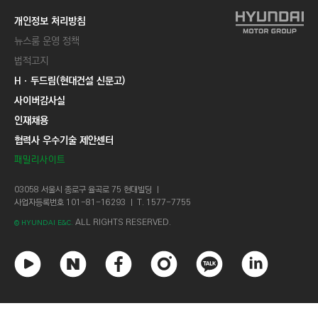
개인정보 처리방침
뉴스룸 운영 정책
법적고지
Hㆍ두드림(현대건설 신문고)
사이버감사실
인재채용
협력사 우수기술 제안센터
패밀리사이트
03058 서울시 종로구 율곡로 75 현대빌딩 ㅣ
사업자등록번호 101-81-16293 ㅣ T. 1577-7755
ALL RIGHTS RESERVED.
© HYUNDAI E&C.
유
네
페
인
카
링
튜
이
이
스
카
크