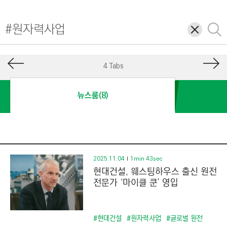
I
N
삭
검
E
제
색
E
R
4 Tabs
I
N
뉴스룸(8)
G
&
C
O
N
2025.11.04
1min 43sec
현대건설, 웨스팅하우스 출신 원전
S
전문가 ‘마이클 쿤’ 영입
T
R
U
#현대건설
#원자력사업
#글로벌 원전