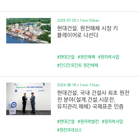
C
T
I
2025.07.03
1min 50sec
O
현대건설, 원전해체 시장 키
N
플레이어로 나선다
)
#현대건설
#원전해체
#원자력사업
#인디안포인트 원전해체
2024.08.18
1min 13sec
현대건설, 국내 건설사 최초 원전
전 분야<설계,건설,시운전,
유지관리,해체> 국제표준 인증
#현대건설
#원자력발전
#원자력사업
#원전르네상스