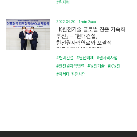
#원자력
2022.04.20
1min 2sec
「K­원전기술 글로벌 진출 가속화
추진」 - ‘현대건설,
한전원자력연료와 포괄적
업무협약(MOU)체결’
#현대건설
#원전해체
#원자력사업
#한전원자력연료
#원전기술
#K원전
#차세대 원전사업