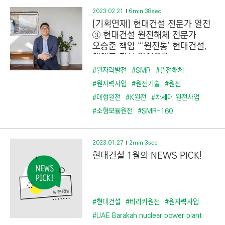
2023.02.21
6min 38sec
[기획연재] 현대건설 전문가 열전
③ 현대건설 원전해체 전문가
오승준 책임 “‘원전통’ 현대건설,
해체도 자신 있어요!”
#원자력발전
#SMR
#원전해체
#원자력사업
#원전기술
#원전
#대형원전
#K원전
#차세대 원전사업
#소형모듈원전
#SMR-160
2023.01.27
2min 3sec
현대건설 1월의 NEWS PICK!
#현대건설
#바라카원전
#원자력사업
#UAE Barakah nuclear power plant