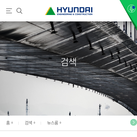
현
메
검
대
뉴
색
건
설
(
H
검색
Y
U
N
D
A
I
:
E
홈
검색
뉴스룸
N
G