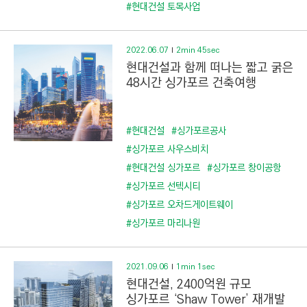
C
#현대건설 토목사업
T
I
2022.06.07
2min 45sec
O
현대건설과 함께 떠나는 짧고 굵은
N
48시간 싱가포르 건축여행
)
#현대건설
#싱가포르공사
#싱가포르 사우스비치
#현대건설 싱가포르
#싱가포르 창이공항
#싱가포르 선텍시티
#싱가포르 오차드게이트웨이
#싱가포르 마리나원
2021.09.06
1min 1sec
현대건설, 2400억원 규모
싱가포르 ‘Shaw Tower’ 재개발