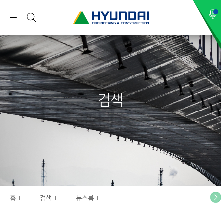
현
메
검
대
뉴
색
건
설
(
H
검색
Y
U
N
D
A
I
:
E
홈
검색
뉴스룸
N
G