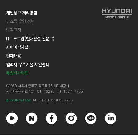
개인정보 처리방침
뉴스룸 운영 정책
법적고지
Hㆍ두드림(현대건설 신문고)
사이버감사실
인재채용
협력사 우수기술 제안센터
패밀리사이트
03058 서울시 종로구 율곡로 75 현대빌딩 ㅣ
사업자등록번호 101-81-16293 ㅣ T. 1577-7755
ALL RIGHTS RESERVED.
© HYUNDAI E&C.
유
네
페
인
카
링
튜
이
이
스
카
크