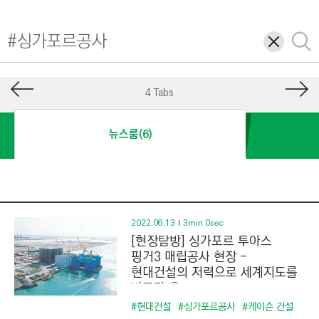
I
N
삭
검
E
제
색
E
R
4 Tabs
I
N
뉴스룸(6)
G
&
C
O
N
2022.06.13
3min 0sec
[현장탐방] 싱가포르 투아스
S
핑거3 매립공사 현장 -
T
현대건설의 저력으로 세계지도를
R
바꾸다 ①
U
#현대건설
#싱가포르공사
#케이슨 건설