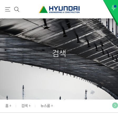
현
메
검
대
뉴
색
건
설
(
H
검색
Y
U
N
D
A
I
:
E
홈
검색
뉴스룸
N
G