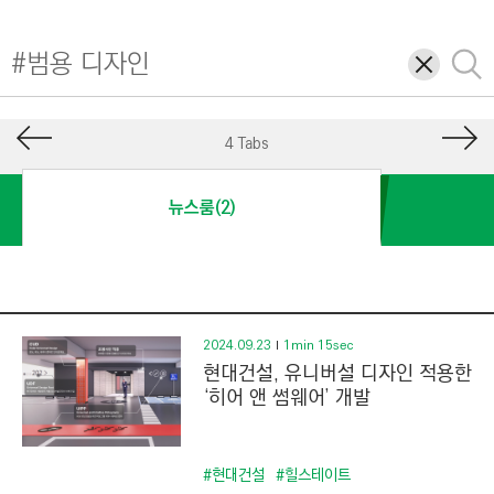
I
N
삭
검
E
제
색
E
R
4 Tabs
I
N
뉴스룸(2)
G
&
C
O
N
2024.09.23
1min 15sec
현대건설, 유니버설 디자인 적용한
S
‘히어 앤 썸웨어’ 개발
T
R
U
#현대건설
#힐스테이트