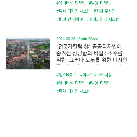
C
#유니버설 디자인
#범용 디자인
T
#특화 디자인 시스템
#지하 주차장
I
#히어 앤 썸웨이
#웨이파인딩 시스템
O
N
2024.09.23
8min 20sec
)
[전문가칼럼 ⑭] 공공디자인에
숨겨진 상냥함의 비밀 : 소수를
위한, 그러나 모두를 위한 디자인
(Design for the few, but for
All)
#힐스테이트
#아파트지하주차장
#유니버설 디자인
#범용 디자인
#특화 디자인 시스템