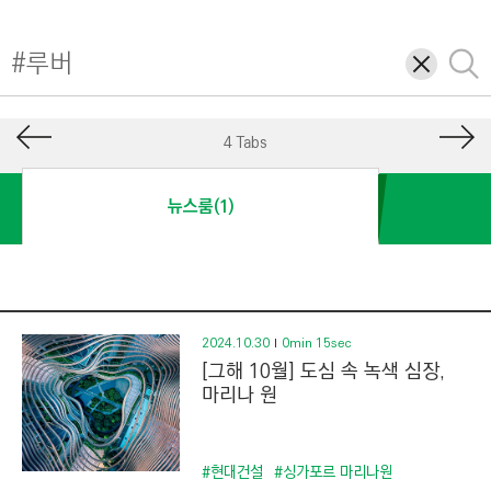
I
N
삭
검
E
제
색
E
R
4 Tabs
I
N
뉴스룸(1)
G
&
C
O
N
2024.10.30
0min 15sec
[그해 10월] 도심 속 녹색 심장,
S
마리나 원
T
R
U
#현대건설
#싱가포르 마리나원