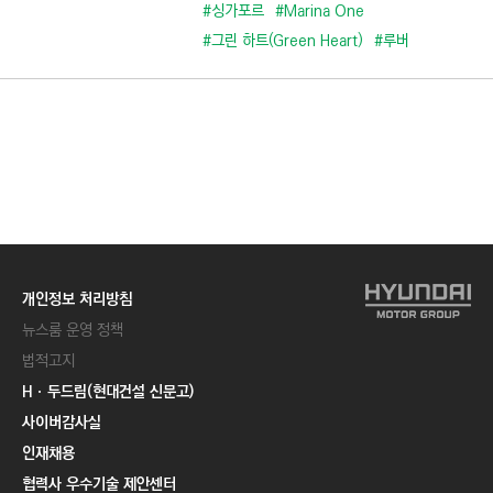
C
#싱가포르
#Marina One
T
#그린 하트(Green Heart)
#루버
I
O
N
)
개인정보 처리방침
뉴스룸 운영 정책
법적고지
Hㆍ두드림(현대건설 신문고)
사이버감사실
인재채용
협력사 우수기술 제안센터