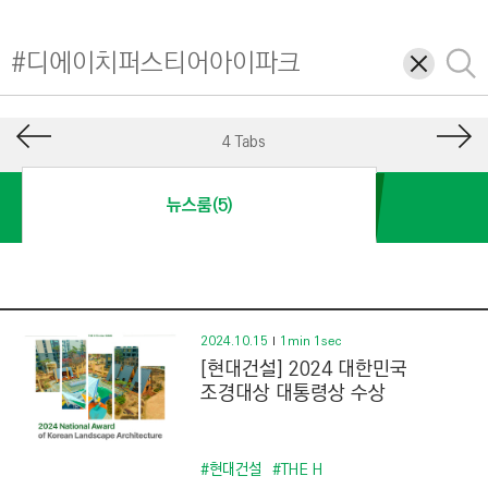
I
N
삭
검
E
제
색
E
R
4 Tabs
I
N
뉴스룸(5)
G
&
C
O
N
2024.10.15
1min 1sec
[현대건설] 2024 대한민국
S
조경대상 대통령상 수상
T
R
U
#현대건설
#THE H