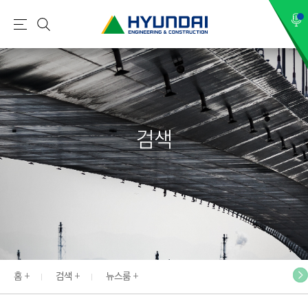
현
메
검
대
뉴
색
건
설
(
H
검색
Y
U
N
D
A
I
:
E
홈
검색
뉴스룸
N
G