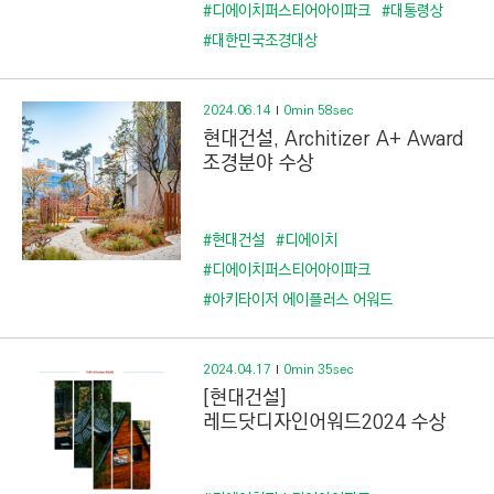
C
#디에이치퍼스티어아이파크
#대통령상
T
#대한민국조경대상
I
O
2024.06.14
0min 58sec
N
현대건설, Architizer A+ Award
)
조경분야 수상
#현대건설
#디에이치
#디에이치퍼스티어아이파크
#아키타이저 에이플러스 어워드
2024.04.17
0min 35sec
[현대건설]
레드닷디자인어워드2024 수상