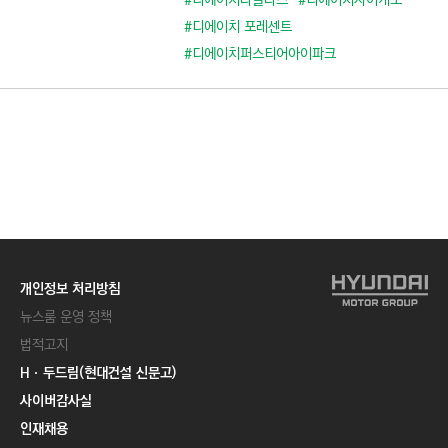
#디에이치라클라스
#디에이치자이개포
#디에이치 포레센트
#디에이치퍼스티어아이파크
개인정보 처리방침
뉴스룸 운영 정책
법적고지
Hㆍ두드림(현대건설 신문고)
사이버감사실
인재채용