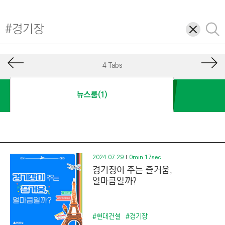
I
N
삭
검
E
제
색
E
R
4 Tabs
I
N
뉴스룸(1)
G
&
C
O
N
2024.07.29
0min 17sec
경기장이 주는 즐거움,
S
얼마큼일까?
T
R
U
#현대건설
#경기장