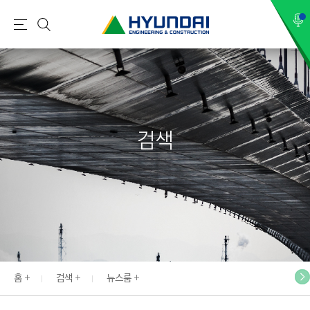
현
메
검
대
뉴
색
건
설
(
H
검색
Y
U
N
D
A
I
:
E
홈
검색
뉴스룸
N
G