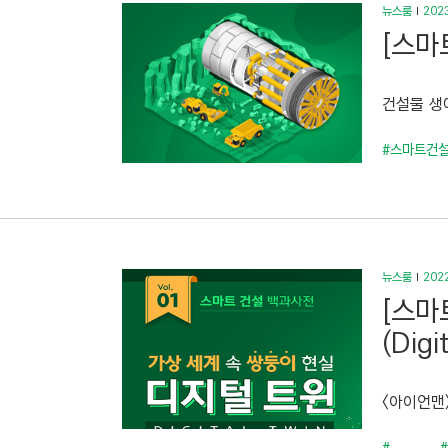
뉴스룸
2023
[스마
건설물 생애
#스마트건
뉴스룸
2022
[스마
(Digi
<아이언맨>