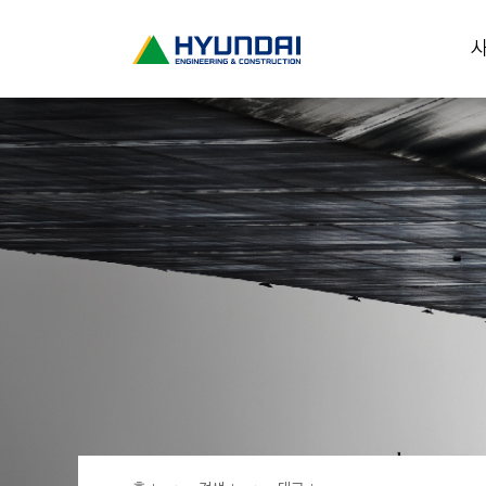
현
사
대
건
설
(
H
Y
U
N
D
A
I
:
E
N