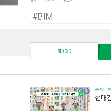
G
홈
검색
태그
I
N
E
E
R
I
N
태그(21)
G
&
C
O
N
S
보도자료
20
T
현대건
R
U