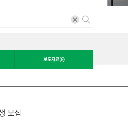
삭
검
제
색
보도자료(8)
육생 모집