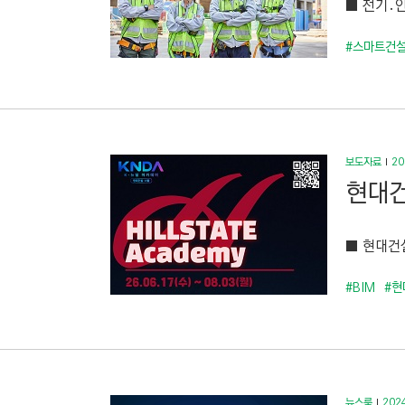
■ 전기․안
C
T
#스마트건
I
O
N
)
보도자료
20
현대건설
■ 현대건설
#BIM
#현
뉴스룸
2024