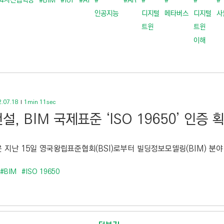
#4차산업혁명
#BIM
#IoT
#AI
#
#AR
#
#
#
#
인공지능
디지털
메타버스
디지털
사
트윈
트윈
이해
.07.18
1min 11sec
설, BIM 국제표준 ‘ISO 19650’ 인증 
지난 15일 영국왕립표준협회(BSI)로부터 빌딩정보모델링(BIM) 분야 국제표
#BIM
#ISO 19650