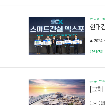
보도자료
20
현대건
▲ 2024
#현대건설
뉴스룸
2024
[그해
[그해 3월