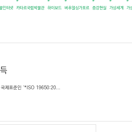
#
#
#
#
#
#
물인터넷
카타르국립박물관
하이보드
버추얼싱가포르
증강현실
가상세계
가
획득
준인 ‘*ISO 19650:20...