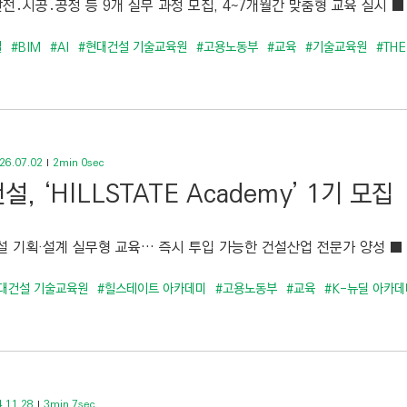
전․시공․공정 등 9개 실무 과정 모집, 4~7개월간 맞춤형 교육 실시 ■ A
설
#BIM
#AI
#현대건설 기술교육원
#고용노동부
#교육
#기술교육원
#THE
26.07.02
2min 0sec
, ‘HILLSTATE Academy’ 1기 모집
 기획·설계 실무형 교육… 즉시 투입 가능한 건설산업 전문가 양성 ■ BIM·
대건설 기술교육원
#힐스테이트 아카데미
#고용노동부
#교육
#K-뉴딜 아카데
.11.28
3min 7sec