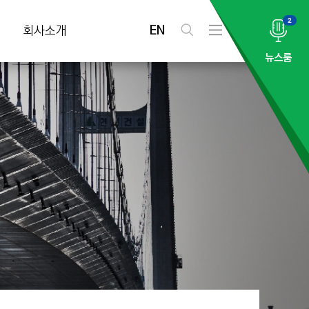
2
EN
회사소개
검
전
색
체
뉴스룸
메
뉴