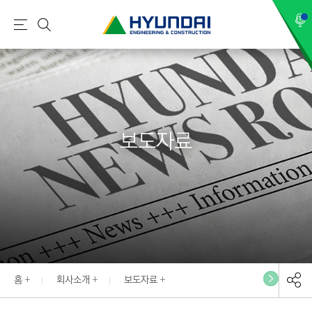
현
메
검
대
뉴
색
건
설
(
H
보도자료
Y
U
N
D
A
I
:
E
홈
회사소개
보도자료
N
G