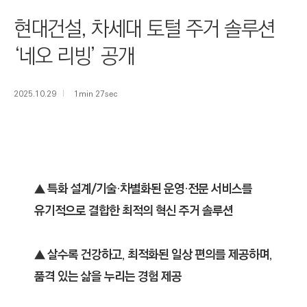
I
현대건설, 차세대 토털 주거 솔루션
N
E
‘네오 리빙’ 공개
E
R
2025.10.29
1min 27sec
I
N
G
&
C
▲ 특화 설계/기술·차별화된 운영·전문 서비스를
O
유기적으로 결합한 최적의 혁신 주거 솔루션
N
S
T
▲ 살수록 건강하고, 최적화된 일상 편의를 제공하며,
R
품격 있는 삶을 누리는 경험 제공
U