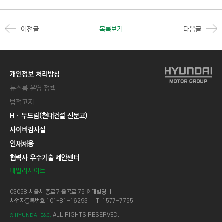
이전글
목록보기
다음글
개인정보 처리방침
뉴스룸 운영 정책
법적고지
Hㆍ두드림(현대건설 신문고)
사이버감사실
인재채용
협력사 우수기술 제안센터
패밀리사이트
03058 서울시 종로구 율곡로 75 현대빌딩 ㅣ
사업자등록번호 101-81-16293 ㅣ T. 1577-7755
ALL RIGHTS RESERVED.
© HYUNDAI E&C.