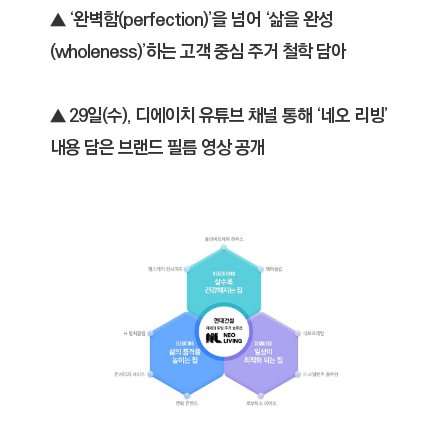
C
▲ ‘완벽함(perfection)’을 넘어 ‘삶을 완성
T
(wholeness)’하는 고객 중심 주거 철학 담아
I
O
N
▲ 29일(수), 디에이치 유튜브 채널 통해 ‘네오 리빙’
)
내용 담은 브랜드 필름 영상 공개