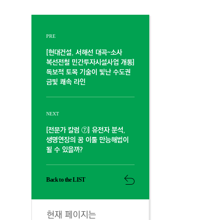
PRE
[현대건설, 서해선 대곡~소사
복선전철 민간투자시설사업 개통]
독보적 토목 기술이 빛난 수도권
금빛 쾌속 라인
NEXT
[전문가 칼럼 ⑦] 유전자 분석,
생명연장의 꿈 이룰 만능해법이
될 수 있을까?
Back to the LIST
현재 페이지는