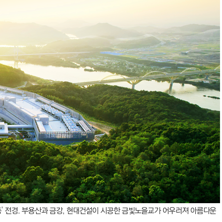
세종’ 전경. 부용산과 금강, 현대건설이 시공한 금빛노을교가 어우러져 아름다운