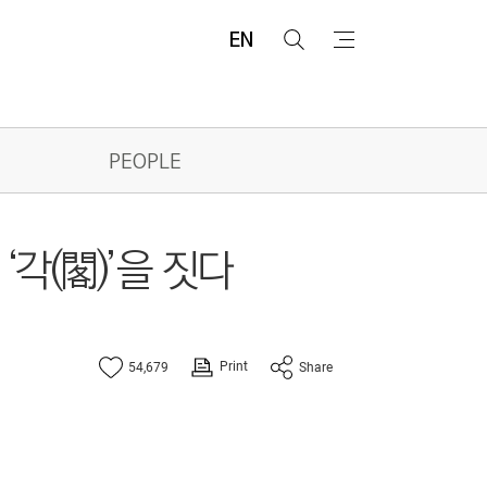
EN
검
메
색
뉴
PEOPLE
각(閣)’을 짓다
Print
54,679
Share