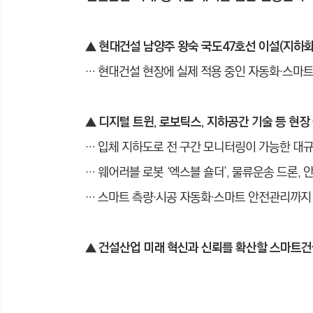
▲ 현대건설 남양주 왕숙 국도47호선 이설(지하
… 현대건설 현장에 실제 적용 중인 자동화·스마트
▲
디지털 트윈, 로보틱스, 지하공간 기술 등 현장
… 입체 지하도로 전 구간 모니터링이 가능한 대
… 웨어러블 로봇 ‘엑스블 숄더’, 물류운송 드론, 
… 스마트 측량
·
시공 자동화
·
스마트 안전관리까지 
▲
건설산업 미래 혁신과 신뢰를 확산할 스마트건설