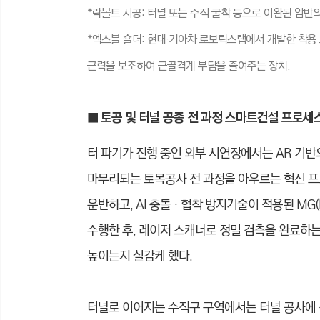
*락볼트 시공: 터널 또는 수직 굴착 등으로 이완된 암반
*엑스블 숄더: 현대·기아차 로보틱스랩에서 개발한 착용 
근력을 보조하여 근골격계 부담을 줄여주는 장치.
■ 토공 및 터널 공종 전 과정 스마트건설 프로세
터 파기가 진행 중인 외부 시연장에서는 AR 기반
마무리되는 토목공사 전 과정을 아우르는 혁신 프로
운반하고, AI 충돌‧협착 방지기술이 적용된 MG(M
수행한 후, 레이저 스캐너로 정밀 검측을 완료하
높이는지 실감케 했다.
터널로 이어지는 수직구 구역에서는 터널 공사에 