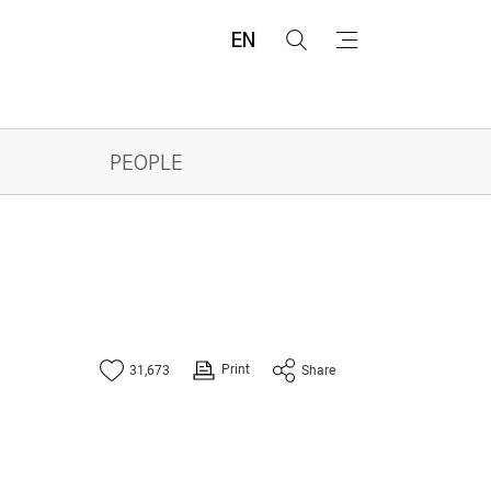
EN
검
메
색
뉴
PEOPLE
Print
31,673
Share