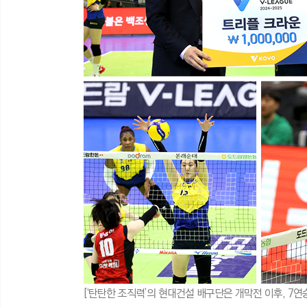
[‘탄탄한 조직력’의 현대건설 배구단은 개막전 이후, 7연