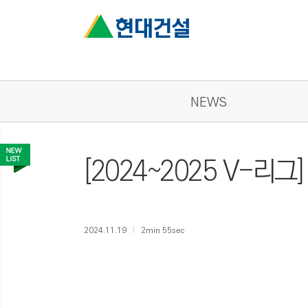
NEWS
[2024~2025 V-리
2024.11.19
2min 55sec