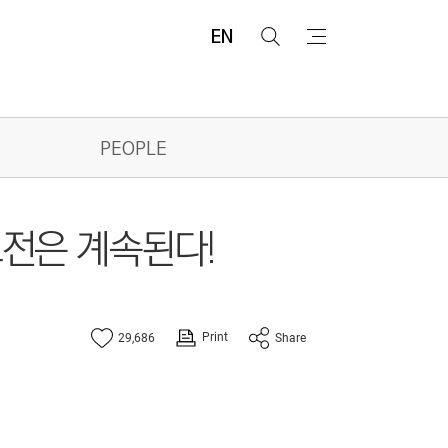
EN
검
메
색
뉴
PEOPLE
 도전은 계속된다!
Print
29,686
Share