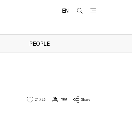
EN
검
메
색
뉴
PEOPLE
Print
21,726
Share