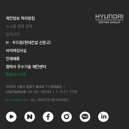
개인정보 처리방침
뉴스룸 운영 정책
법적고지
Hㆍ두드림(현대건설 신문고)
사이버감사실
인재채용
협력사 우수기술 제안센터
패밀리사이트
03058 서울시 종로구 율곡로 75 현대빌딩 ㅣ
사업자등록번호 101-81-16293 ㅣ T. 1577-7755
ALL RIGHTS RESERVED.
© HYUNDAI E&C.
유
네
페
인
카
링