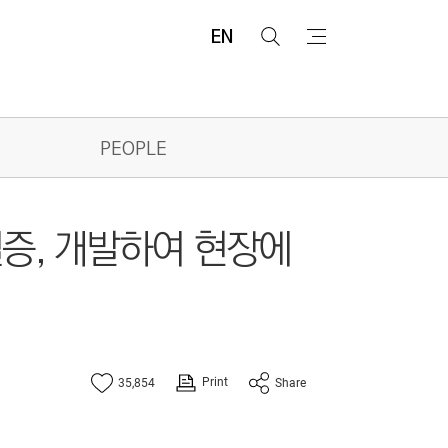
EN
검
메
색
뉴
PEOPLE
실증, 개발하여 현장에
Print
35,854
Share