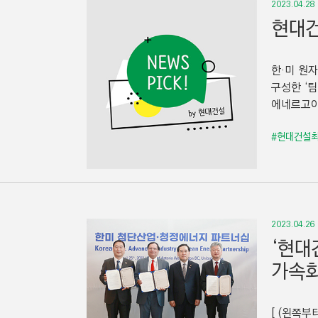
2023.04.28
현대건
한·미 원
구성한 ‘
에네르고아톰
#현대건설
2023.04.26
‘현대
가속
[ (왼쪽