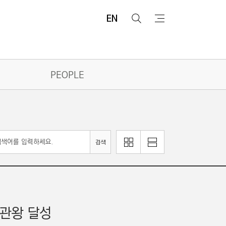
EN
검
메
색
뉴
PEOPLE
이
리
검색
미
스
지
트
로
로
보
보
기
기
2관왕 달성