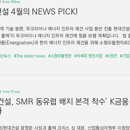
2min 40sec
설 4월의 NEWS PICK!
자력 기술 동맹, 우크라이나 에너지 인프라 재건 사업 동반 진출 현대건
팀 홀텍’이 우크라이나 에너지 인프라 재건에 힘을 보탤 계획입니다. 팀 
(Energoatom)과 현지 에너지 인프라 재건을 위해 소형모듈원자로(SM
최신뉴스
#The latest news
#소형모듈원전
#차세대 원전사업
#K원전
#기업
1min 51sec
건설, SMR 동유럽 배치 본격 착수’ K금
화
부터)현대건설 윤영준 사장과 홀텍 크리스 싱 대표, 산업통상자원부 이창양