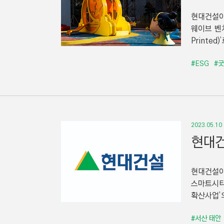
현대건설이 
웨이브 벤치
Printe
#ESG
#
2023.05.10
현대건
현대건설이
스마트시티
확산사업’
#서산 태안