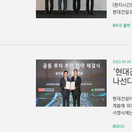
(현지시간
현대건설과
#미국 홀텍
2023.04.20
‘현대
나선
현대건설이
계동에 위
서명식에는
#MOU