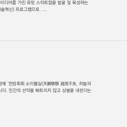
술/아이디어를 가진 유망 스타트업을 발굴 및 육성하는
혁신) 프로그램으로, ...
덕경에 ‘천망회회 소이불실(天網恢恢 疏而不失, 하늘의
니다. 인간의 선악을 빠트리지 않고 상벌을 내린다는