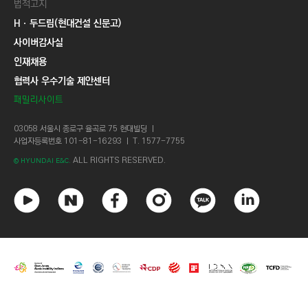
법적고지
Hㆍ두드림(현대건설 신문고)
사이버감사실
인재채용
협력사 우수기술 제안센터
패밀리사이트
03058 서울시 종로구 율곡로 75 현대빌딩 ㅣ
사업자등록번호 101-81-16293 ㅣ T. 1577-7755
ALL RIGHTS RESERVED.
© HYUNDAI E&C.
유
네
페
인
카
링
튜
이
이
스
카
크
브
버
스
타
오
드
북
그
톡
인
램