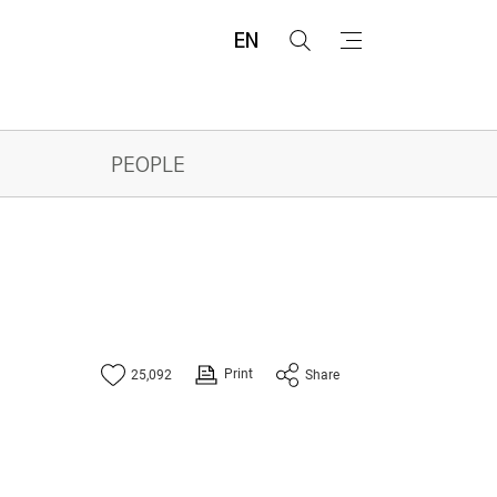
EN
검
메
색
뉴
PEOPLE
Print
25,092
Share