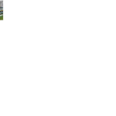
로
이
동
링
크