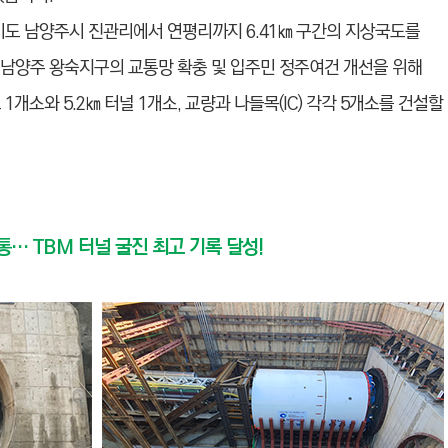
기도 남양주시 진관리에서 연평리까지 6.41㎞ 구간의 지상국도를
 남양주 왕숙지구의 교통망 확충 및 입주민 정주여건 개선을 위해
개소와 5.2㎞ 터널 1개소, 교량과 나들목(IC) 각각 5개소를 건설할
통… TBM 터널 굴진 최고 기록 달성!