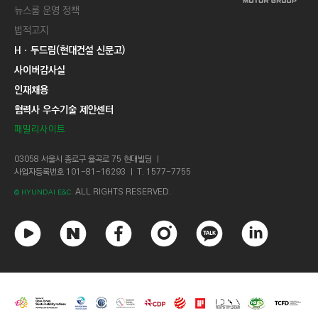
뉴스룸 운영 정책
법적고지
Hㆍ두드림(현대건설 신문고)
사이버감사실
인재채용
협력사 우수기술 제안센터
패밀리사이트
03058 서울시 종로구 율곡로 75 현대빌딩 ㅣ
사업자등록번호 101-81-16293 ㅣ T. 1577-7755
ALL RIGHTS RESERVED.
© HYUNDAI E&C.
유
네
페
인
카
링
튜
이
이
스
카
크
브
버
스
타
오
드
북
그
톡
인