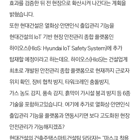
효
과를 검증한 뒤 전 현장으로 확산시켜
나간다는 계획을
밝혔습니다.
또한 현대건설은 열화상·안면인식
출입관리 기능을
현대건설의 IoT 기
반 현장 안전관리 종합 플랫폼인
하
이오스(HIoS: Hyundai IoT Safety
System)에 추가
탑재할 예정이라고 하는데요. 하
이오스(HIoS)는 건설업계
최초로 개
발된 안전관리 종합 플랫폼으로 현재
까지 근로자
위치 확인, 장비 협착
방지, 타워크레인 충돌방지,
가스
농도 감지, 풍속 감지, 흙막이 가시
설 붕괴 방지 등 6종
기술을 포함하고
있습니다. 여기에 추가로 열화상·안면인
식
출입관리 기능을 플랫폼과 연동시
키면 보다 고도화된 현장
안전관리가
가능해지겠죠?
현대건설의 건축주택스마트건설팀 담당자는
“마스크 착용