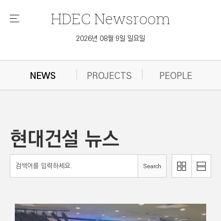
HDEC
Newsroom
메
뉴
2026년 08월 9일 일요일
NEWS
PROJECTS
PEOPLE
현대건설 뉴스
리
Search
이
스
미
트
지
로
로
보
보
기