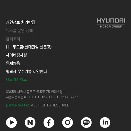
개인정보 처리방침
뉴스룸 운영 정책
법적고지
Hㆍ두드림(현대건설 신문고)
사이버감사실
인재채용
협력사 우수기술 제안센터
패밀리사이트
03058 서울시 종로구 율곡로 75 현대빌딩 ㅣ
사업자등록번호 101-81-16293 ㅣ T. 1577-7755
ALL RIGHTS RESERVED.
© HYUNDAI E&C.