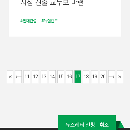
시장 진출 교두보 마련
#현대건설
#뉴질랜드
11
12
13
14
15
16
17
18
19
20
뉴스레터 신청ㆍ취소