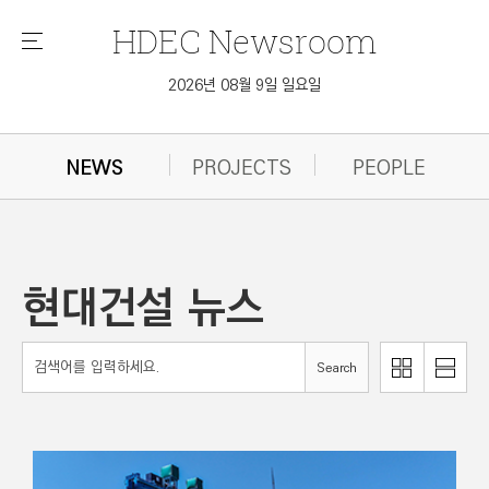
HDEC
Newsroom
메
뉴
2026년 08월 9일 일요일
NEWS
PROJECTS
PEOPLE
현대건설 뉴스
리
Search
이
스
미
트
지
로
로
보
보
기