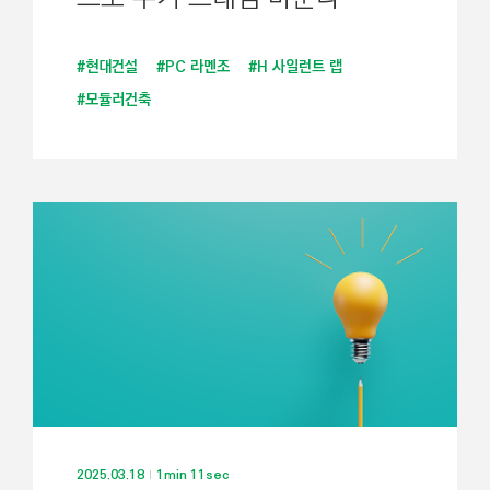
#현대건설
#PC 라멘조
#H 사일런트 랩
#모듈러건축
2025.03.18
1min 11sec