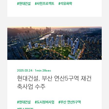
#현대건설
#샤힌프로젝트
#석유화학
2025.03.24
1min 28sec
현대건설, 부산 연산5구역 재건
축사업 수주
#현대건설
#도시정비사업
#부산 연산5구역