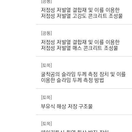
[공통]
C
특
허
저점성 저발열 결합재 및 이를 이용한
T
분
저점성 저발열 고강도 콘크리트 조성물
I
양
및
O
명
[공통]
N
칭
,
저점성 저발열 결합재 및 이를 이용한
)
출
저점성 저발열 매스 콘크리트 조성물
원
일
자
[토목]
,
출
굴착공의 슬라임 두께 측정 장치 및 이를
원
이용한 슬라임 두께 측정 방법
번
호
,
[토목]
등
록
부유식 해상 저장 구조물
번
호
,
[토목]
등
록