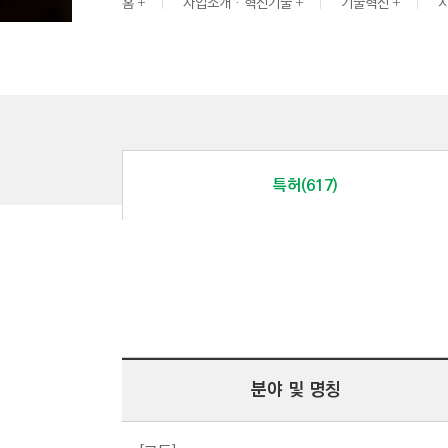
G
홈
사업소개 · 혁신기술
기술혁신
I
N
E
E
R
I
특허(617)
N
G
&
C
O
N
S
T
분야 및 명칭
R
U