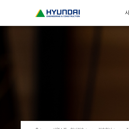
현
사
대
건
설
(
H
Y
U
N
D
A
I
:
E
N