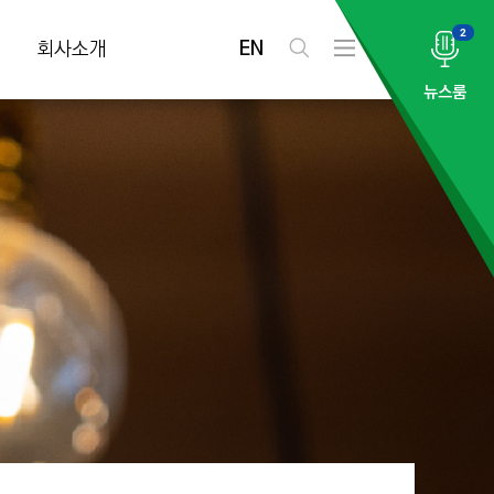
2
EN
회사소개
검
전
색
체
뉴스룸
메
뉴