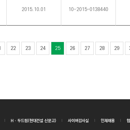
2015.10.01
10-2015-0138440
1
22
23
24
25
26
27
28
29
Hㆍ두드림(현대건설 신문고)
사이버감사실
인재채용
협