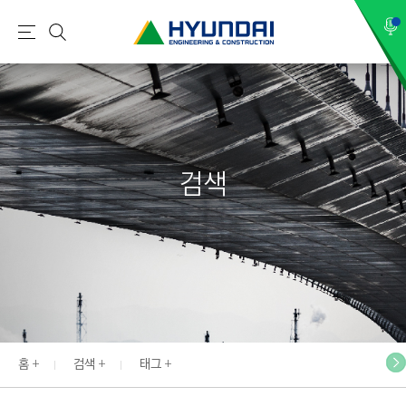
현
메
검
대
뉴
색
건
설
(
H
검색
Y
U
N
D
A
I
:
E
홈
검색
태그
N
G