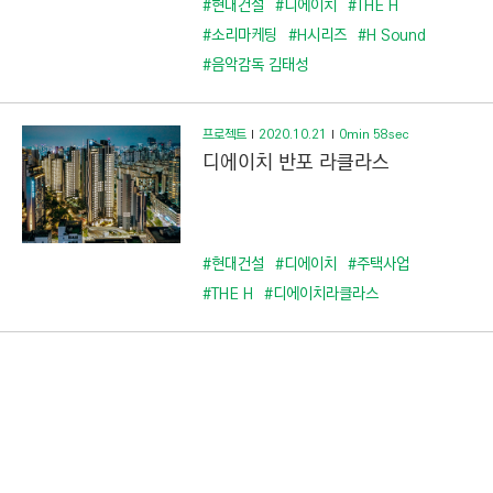
#현대건설
#디에이치
#THE H
#소리마케팅
#H시리즈
#H Sound
#음악감독 김태성
프로젝트
2020.10.21
0min 58sec
디에이치 반포 라클라스
#현대건설
#디에이치
#주택사업
#THE H
#디에이치라클라스