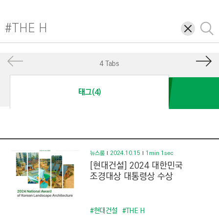
I
N
삭
검
E
제
색
E
R
4 Tabs
I
N
태그(4)
G
&
C
O
N
뉴스룸
2024.10.15
1min 1sec
[현대건설] 2024 대한민국
S
조경대상 대통령상 수상
T
R
U
#현대건설
#THE H