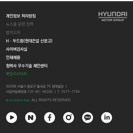
개인정보 처리방침
뉴스룸 운영 정책
법적고지
Hㆍ두드림(현대건설 신문고)
사이버감사실
인재채용
협력사 우수기술 제안센터
패밀리사이트
03058 서울시 종로구 율곡로 75 현대빌딩 ㅣ
사업자등록번호 101-81-16293 ㅣ T. 1577-7755
ALL RIGHTS RESERVED.
© HYUNDAI E&C.
유
네
페
인
카
링