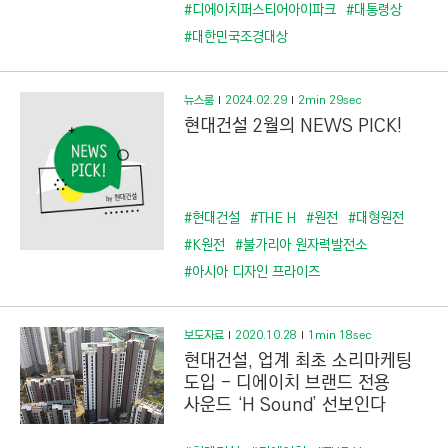
C
#디에이치퍼스티어아이파크
#대통령상
T
#대한민국조경대상
I
O
뉴스룸
2024.02.29
2min 29sec
N
현대건설 2월의 NEWS PICK!
)
#현대건설
#THE H
#원전
#대형원전
#K원전
#불가리아 원자력발전소
#아시아 디자인 프라이즈
보도자료
2020.10.28
1min 18sec
현대건설, 업계 최초 소리마케팅
도입 - 디에이치 브랜드 전용
사운드 ‘H Sound’ 선보인다