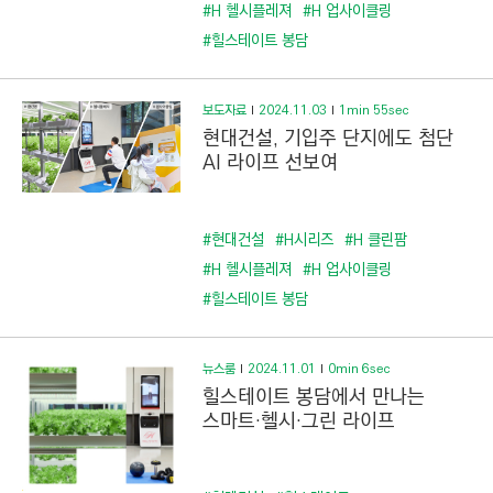
C
#H 헬시플레져
#H 업사이클링
T
#힐스테이트 봉담
I
O
보도자료
2024.11.03
1min 55sec
N
현대건설, 기입주 단지에도 첨단
)
AI 라이프 선보여
#현대건설
#H시리즈
#H 클린팜
#H 헬시플레져
#H 업사이클링
#힐스테이트 봉담
뉴스룸
2024.11.01
0min 6sec
힐스테이트 봉담에서 만나는
스마트·헬시·그린 라이프