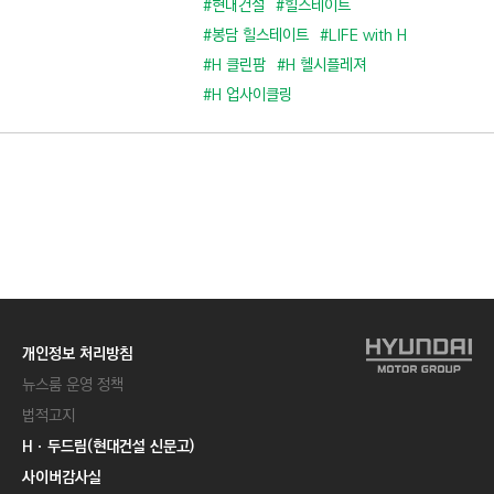
#현대건설
#힐스테이트
#봉담 힐스테이트
#LIFE with H
#H 클린팜
#H 헬시플레져
#H 업사이클링
개인정보 처리방침
뉴스룸 운영 정책
법적고지
Hㆍ두드림(현대건설 신문고)
사이버감사실