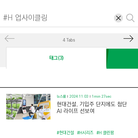
I
N
삭
검
E
제
색
E
R
4 Tabs
I
N
태그(3)
G
&
C
O
N
뉴스룸
2024.11.03
1min 27sec
현대건설, 기입주 단지에도 첨단
S
AI 라이프 선보여
T
R
U
#현대건설
#H시리즈
#H 클린팜