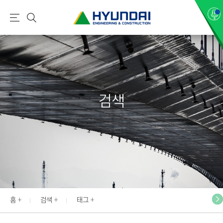
현
메
검
대
뉴
색
건
설
(
H
검색
Y
U
N
D
A
I
:
E
홈
검색
태그
N
G