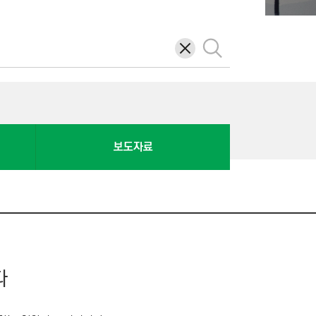
삭
검
제
색
보도자료
다