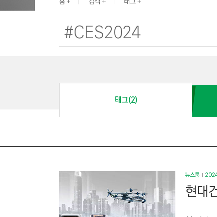
G
홈
검색
태그
I
N
E
E
R
I
N
태그(2)
G
&
C
O
N
S
뉴스룸
2024
T
현대건
R
U