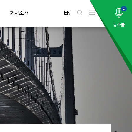
2
EN
회사소개
검
전
색
체
뉴스룸
메
뉴