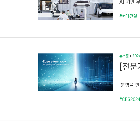
AI 기반
C
T
#현대건설
I
O
N
)
뉴스룸
2024
[전문
‘문명을 
#CES202