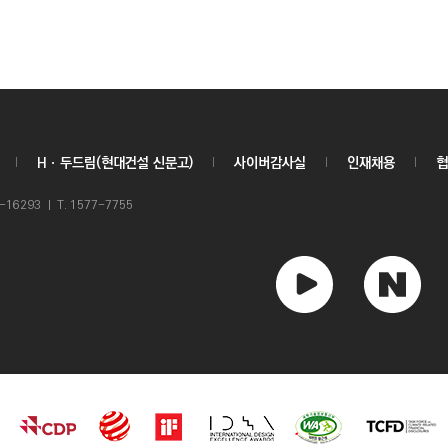
Hㆍ두드림(현대건설 신문고)
사이버감사실
인재채용
협
6293 ㅣ T. 1577-7755
유
네
튜
이
브
버