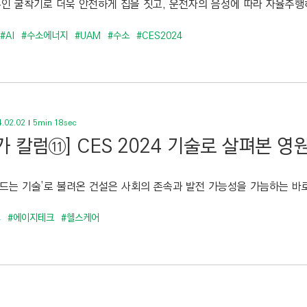
 무인 굴착기로 더욱 안전하게 집을 짓고, 운전자의 음성에 따라 자율주행하
#AI
#수소에너지
#UAM
#수소
#CES2024
.02.02
5min 18sec
가 칼럼⑪] CES 2024 기술로 살펴본 영
만드는 기술’로 불려온 건설은 사회의 존속과 발전 가능성을 가늠하는 바로
4
#에이지테크
#헬스케어