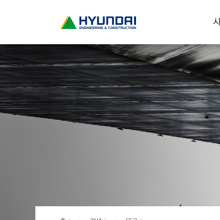
현
사
대
건
설
(
H
Y
U
N
D
A
I
:
E
N