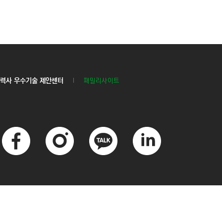
력사 우수기술 제안센터
패밀리사이트
페
인
카
링
이
스
카
크
스
타
오
드
북
그
톡
인
램