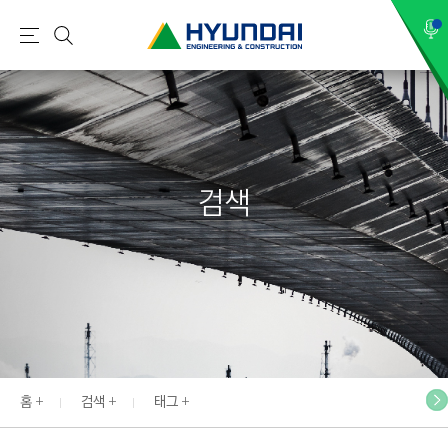
현
메
검
대
뉴
색
건
설
(
H
검색
Y
U
N
D
A
I
:
E
홈
검색
태그
N
G