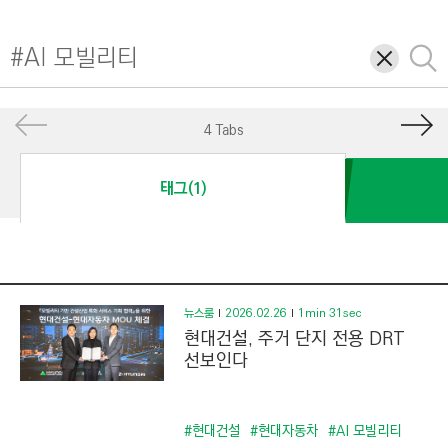
I
N
삭
검
E
제
색
E
R
4 Tabs
I
N
태그(1)
G
&
C
O
N
뉴스룸
2026.02.26
1min 31sec
현대건설, 주거 단지 전용 DRT
S
선보인다
T
R
U
#현대건설
#현대자동차
#AI 모빌리티