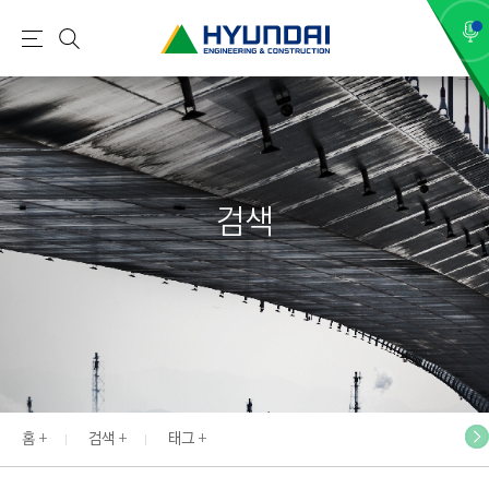
현
메
검
대
뉴
색
건
설
(
H
검색
Y
U
N
D
A
I
:
E
홈
검색
태그
N
G