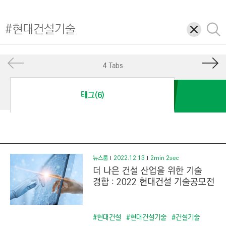
I
N
삭
검
E
제
색
E
R
4 Tabs
I
N
태그(6)
G
&
C
O
N
뉴스룸
2022.12.13
2min 2sec
더 나은 건설 산업을 위한 기술
S
경합 : 2022 현대건설 기술공모전
T
R
U
#현대건설
#현대건설기술
#건설기술