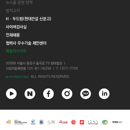
뉴스룸 운영 정책
법적고지
Hㆍ두드림(현대건설 신문고)
사이버감사실
인재채용
협력사 우수기술 제안센터
패밀리사이트
03058 서울시 종로구 율곡로 75 현대빌딩 ㅣ
사업자등록번호 101-81-16293 ㅣ T. 1577-7755
ALL RIGHTS RESERVED.
© HYUNDAI E&C.
유
네
페
인
카
링
튜
이
이
스
카
크
브
버
스
타
오
드
북
그
톡
인