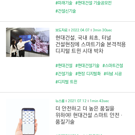
C
#미래기술
#현대건설 기술공모전
T
#건설신기술
I
O
보도자료
2022.04.07
3min 30sec
N
현대건설, 국내 최초, 터널
)
건설현장에 스마트기술 본격적용
디지털 트윈 시대 박차
#현대건설
#현대건설기술
#스마트건설
#건설기술
#현장 디지털화
#터널 시공
#디지털 트윈
뉴스룸
2021.07.12
1min 43sec
더 안전하고 더 높은 품질을
위하여! 현대건설 스마트 안전 ·
품질기술