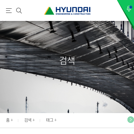
현
메
검
대
뉴
색
건
설
(
H
검색
Y
U
N
D
A
I
:
E
홈
검색
태그
N
G