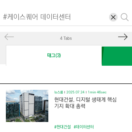
I
N
삭
검
E
제
색
E
R
4 Tabs
I
N
태그(3)
G
&
C
O
N
뉴스룸
2025.07.24
1min 46sec
현대건설, 디지털 생태계 핵심
S
기지 확대 총력
T
R
U
#현대건설
#데이터센터