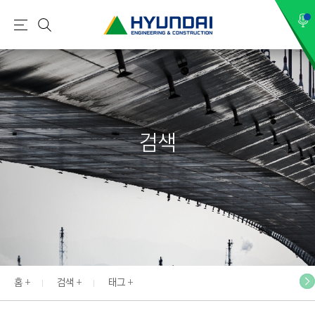
현
메
검
대
뉴
색
건
설
(
H
검색
Y
U
N
D
A
I
:
E
홈
검색
태그
N
G