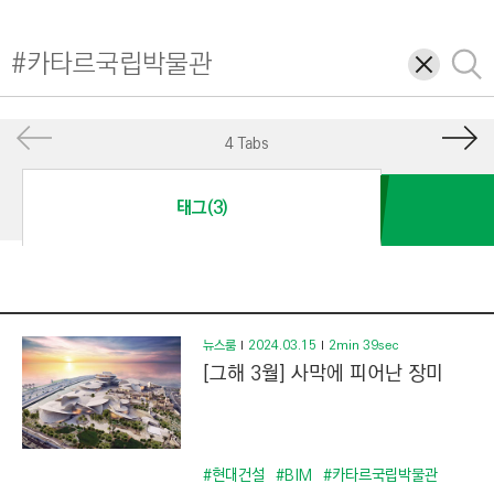
I
N
삭
검
E
제
색
E
R
4 Tabs
I
N
태그(3)
G
&
C
O
N
뉴스룸
2024.03.15
2min 39sec
[그해 3월] 사막에 피어난 장미
S
T
R
U
#현대건설
#BIM
#카타르국립박물관