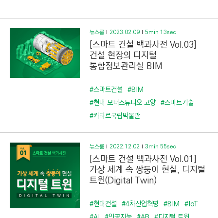
C
T
I
뉴스룸
2023.02.09
5min 13sec
O
[스마트 건설 백과사전 Vol.03]
N
건설 현장의 디지털
통합정보관리실 BIM
)
#스마트건설
#BIM
#현대 모터스튜디오 고양
#스마트기술
#카타르국립박물관
뉴스룸
2022.12.02
3min 55sec
[스마트 건설 백과사전 Vol.01]
가상 세계 속 쌍둥이 현실, 디지털
트윈(Digital Twin)
#현대건설
#4차산업혁명
#BIM
#IoT
#AI
#인공지능
#AR
#디지털 트윈