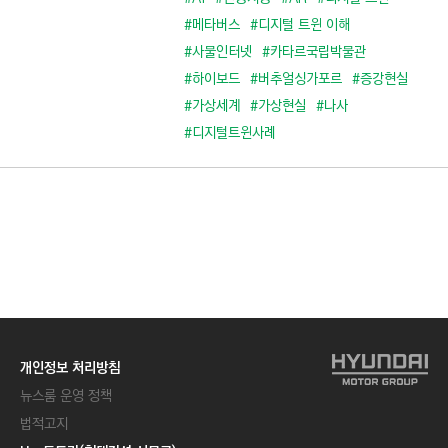
#메타버스
#디지털 트윈 이해
#사물인터넷
#카타르국립박물관
#하이보드
#버추얼싱가포르
#증강현실
#가상세계
#가상현실
#나사
#디지털트윈사례
개인정보 처리방침
뉴스룸 운영 정책
법적고지