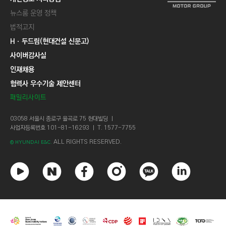
뉴스룸 운영 정책
법적고지
Hㆍ두드림(현대건설 신문고)
사이버감사실
인재채용
협력사 우수기술 제안센터
패밀리사이트
03058 서울시 종로구 율곡로 75 현대빌딩 ㅣ
사업자등록번호 101-81-16293 ㅣ T. 1577-7755
ALL RIGHTS RESERVED.
© HYUNDAI E&C.
유
네
페
인
카
링
튜
이
이
스
카
크
브
버
스
타
오
드