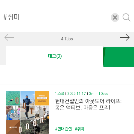
I
N
삭
검
E
제
색
E
R
4 Tabs
I
N
태그(2)
G
&
C
O
N
뉴스룸
2025.11.17
3min 10sec
현대건설인의 아웃도어 라이프:
S
몸은 액티브, 마음은 프리!
T
R
U
#현대건설
#취미