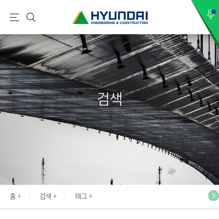
현
메
검
대
뉴
색
건
설
(
H
검색
Y
U
N
D
A
I
:
E
홈
검색
태그
N
G