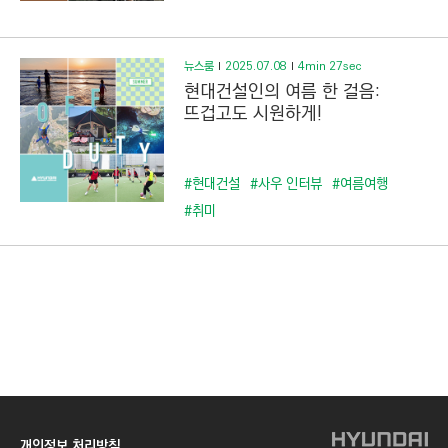
C
T
I
뉴스룸
2025.07.08
4min 27sec
O
현대건설인의 여름 한 걸음:
N
뜨겁고도 시원하게!
)
#현대건설
#사우 인터뷰
#여름여행
#취미
개인정보 처리방침