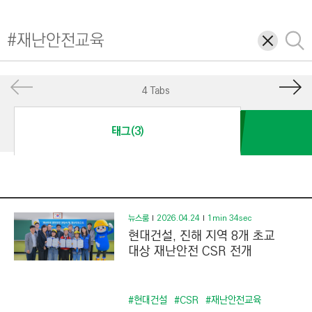
I
N
삭
검
E
제
색
E
R
4 Tabs
I
N
태그(3)
G
&
C
O
N
뉴스룸
2026.04.24
1min 34sec
현대건설, 진해 지역 8개 초교
S
대상 재난안전 CSR 전개
T
R
U
#현대건설
#CSR
#재난안전교육