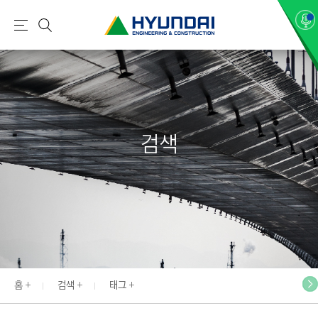
현
메
검
대
뉴
색
건
설
(
H
검색
Y
U
N
D
A
I
:
E
홈
검색
태그
N
G