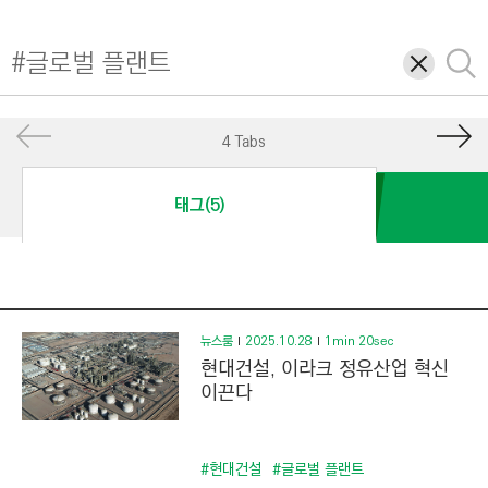
I
N
삭
검
E
제
색
E
R
4 Tabs
I
N
태그(5)
G
&
C
O
N
뉴스룸
2025.10.28
1min 20sec
현대건설, 이라크 정유산업 혁신
S
이끈다
T
R
U
#현대건설
#글로벌 플랜트