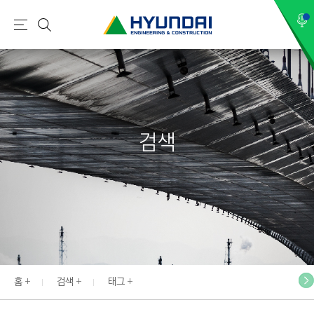
현
메
검
대
뉴
색
건
설
(
H
검색
Y
U
N
D
A
I
:
E
홈
검색
태그
N
G