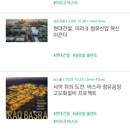
C
#이라크 바스라
T
I
보도자료
2025.10.28
1min 4sec
O
현대건설, 이라크 정유산업 혁신
N
이끈다
)
#현대건설
#글로벌 플랜트
뉴스룸
2025.10.23
3min 40sec
사막 위의 도전, 바스라 정유공장
고도화설비 프로젝트
#현대건설
#글로벌 플랜트
#이라크 바스라