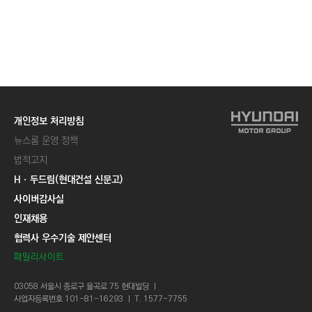
개인정보 처리방침
뉴스룸 운영 정책
법적고지
Hㆍ두드림(현대건설 신문고)
사이버감사실
인재채용
협력사 우수기술 제안센터
패밀리사이트
03058 서울시 종로구 율곡로 75 현대빌딩 ㅣ
사업자등록번호 101-81-16293 ㅣ T. 1577-7755