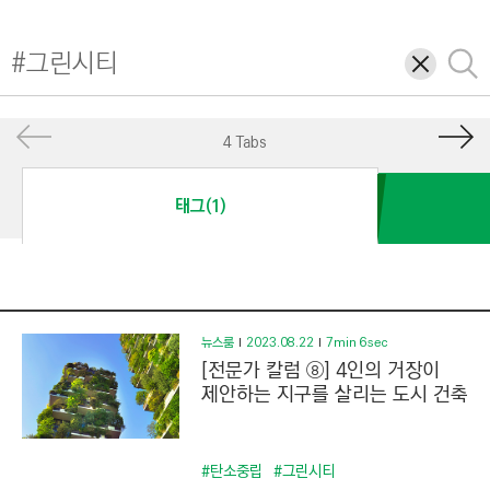
I
N
삭
검
E
제
색
E
R
4 Tabs
I
N
태그(1)
G
&
C
O
N
뉴스룸
2023.08.22
7min 6sec
[전문가 칼럼 ⑧] 4인의 거장이
S
제안하는 지구를 살리는 도시 건축
T
R
U
#탄소중립
#그린시티