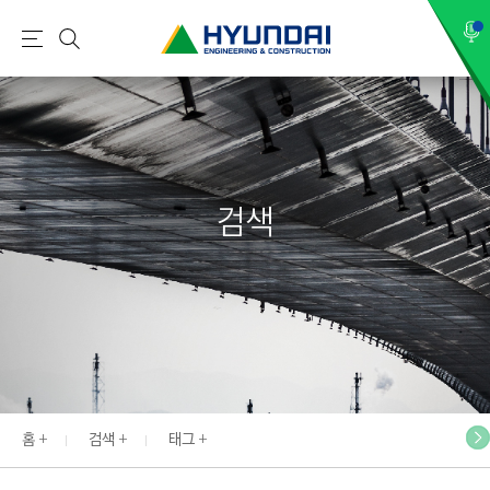
현
메
검
대
뉴
색
건
설
(
H
검색
Y
U
N
D
A
I
:
E
홈
검색
태그
N
G