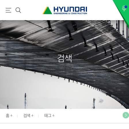
현
메
검
대
뉴
색
건
설
(
H
검색
Y
U
N
D
A
I
:
E
홈
검색
태그
N
G