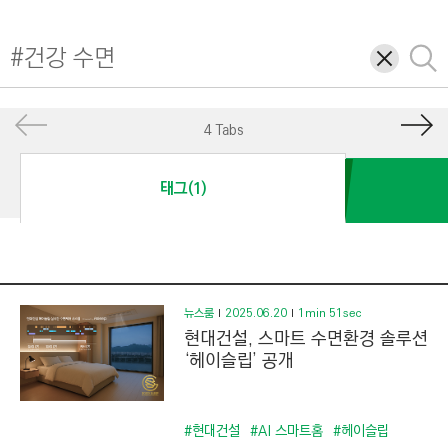
I
N
삭
검
E
제
색
E
R
4 Tabs
I
N
태그(1)
G
&
C
O
N
뉴스룸
2025.06.20
1min 51sec
현대건설, 스마트 수면환경 솔루션
S
‘헤이슬립’ 공개
T
R
U
#현대건설
#AI 스마트홈
#헤이슬립