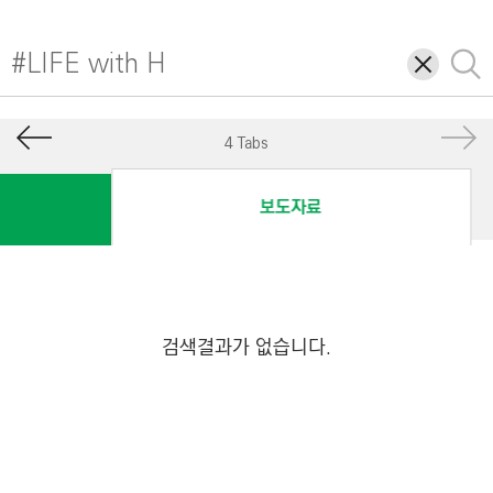
I
N
삭
검
E
제
색
E
R
4 Tabs
I
N
보도자료
G
&
C
O
N
검색결과가 없습니다.
S
T
R
U