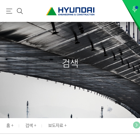
현
메
검
대
뉴
색
건
설
(
H
검색
Y
U
N
D
A
I
:
E
홈
검색
보도자료
N
G