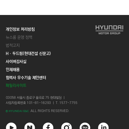
C
T
I
O
개인정보 처리방침
N
뉴스룸 운영 정책
)
법적고지
Hㆍ두드림(현대건설 신문고)
사이버감사실
인재채용
협력사 우수기술 제안센터
패밀리사이트
03058 서울시 종로구 율곡로 75 현대빌딩 ㅣ
사업자등록번호 101-81-16293 ㅣ T. 1577-7755
ALL RIGHTS RESERVED.
© HYUNDAI E&C.