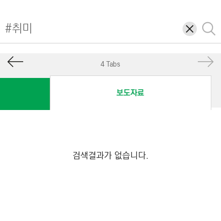
I
N
삭
검
E
제
색
E
R
4 Tabs
I
N
보도자료
G
&
C
O
N
검색결과가 없습니다.
S
T
R
U