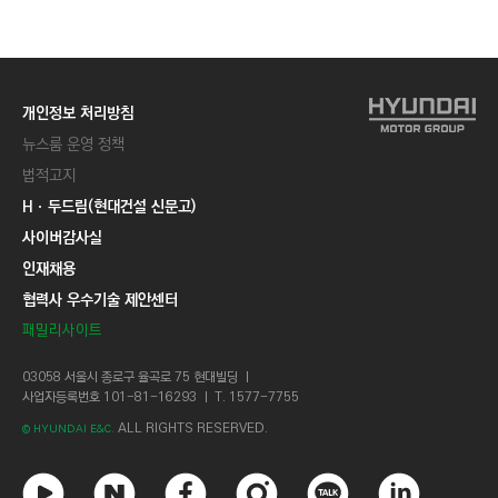
C
T
I
O
개인정보 처리방침
N
뉴스룸 운영 정책
)
법적고지
Hㆍ두드림(현대건설 신문고)
사이버감사실
인재채용
협력사 우수기술 제안센터
패밀리사이트
03058 서울시 종로구 율곡로 75 현대빌딩 ㅣ
사업자등록번호 101-81-16293 ㅣ T. 1577-7755
ALL RIGHTS RESERVED.
© HYUNDAI E&C.