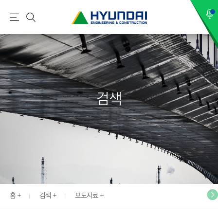
현
메
검
대
뉴
색
건
설
(
H
검색
Y
U
N
D
A
I
:
E
홈
검색
보도자료
N
G